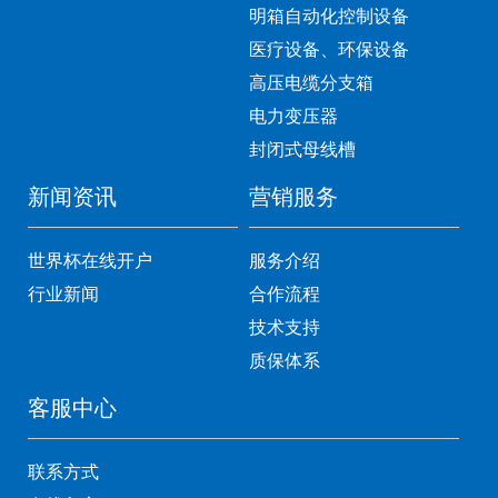
明箱自动化控制设备
医疗设备、环保设备
高压电缆分支箱
电力变压器
封闭式母线槽
新闻资讯
营销服务
世界杯在线开户
服务介绍
行业新闻
合作流程
技术支持
质保体系
客服中心
联系方式