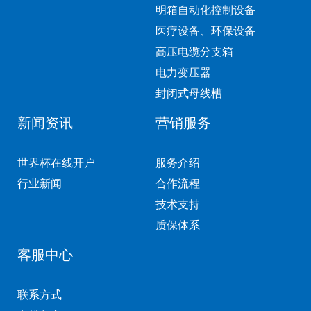
明箱自动化控制设备
医疗设备、环保设备
高压电缆分支箱
电力变压器
封闭式母线槽
新闻资讯
营销服务
世界杯在线开户
服务介绍
行业新闻
合作流程
技术支持
质保体系
客服中心
联系方式