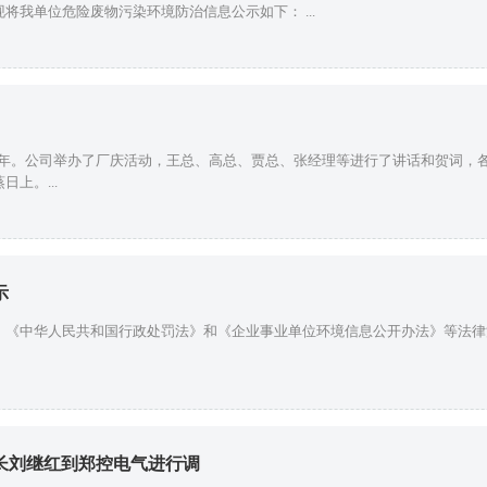
将我单位危险废物污染环境防治信息公示如下： ...
立25周年。公司举办了厂庆活动，王总、高总、贾总、张经理等进行了讲话和贺词
上。...
示
、《中华人民共和国行政处罚法》和《企业事业单位环境信息公开办法》等法律
长刘继红到郑控电气进行调